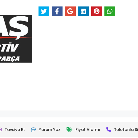
Tavsiye Et
Yorum Yaz
Fiyat Alarmı
Telefonla Si