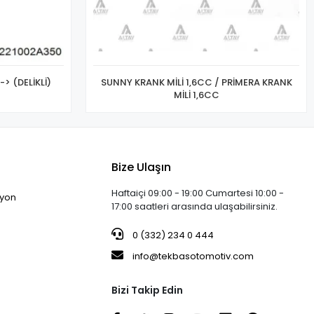
-> (DELİKLİ)
SUNNY KRANK MİLİ 1,6CC / PRİMERA KRANK
MİLİ 1,6CC
Bize Ulaşın
Haftaiçi 09:00 - 19:00 Cumartesi 10:00 -
iyon
17:00 saatleri arasında ulaşabilirsiniz.
0 (332) 234 0 444
info@tekbasotomotiv.com
Bizi Takip Edin