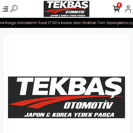
0
rine Kargo Gönderimi! Saat 17:00'a kadar olan Stoktaki Tüm Siparişleriniz i