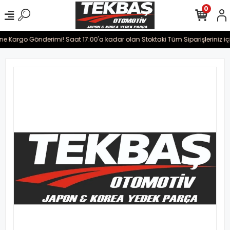
0
ine Kargo Gönderimi! Saat 17:00'a kadar olan Stoktaki Tüm Siparişleriniz iç