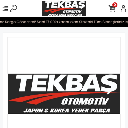
0
rine Kargo Gönderimi! Saat 17:00'a kadar olan Stoktaki Tüm Siparişleriniz i