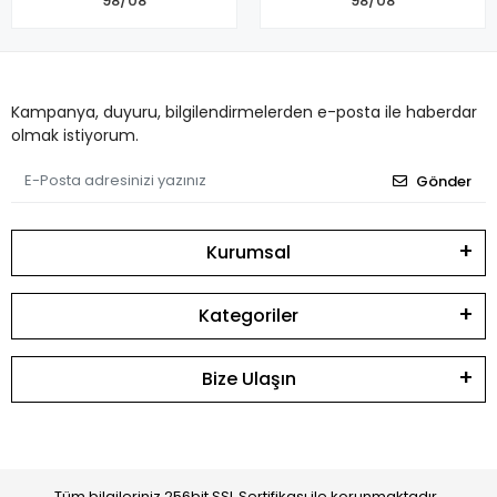
98/08
98/08
Kampanya, duyuru, bilgilendirmelerden e-posta ile haberdar
olmak istiyorum.
Gönder
Kurumsal
Kategoriler
Bize Ulaşın
Tüm bilgileriniz 256bit SSL Sertifikası ile korunmaktadır.