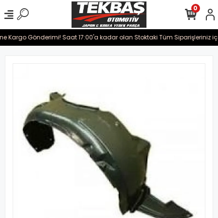
0
ine Kargo Gönderimi! Saat 17:00'a kadar olan Stoktaki Tüm Siparişleriniz iç