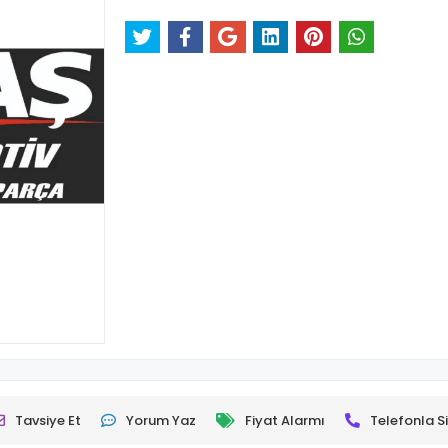
Tavsiye Et
Yorum Yaz
Fiyat Alarmı
Telefonla Si