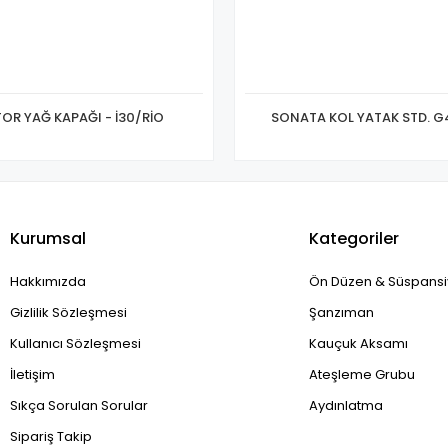
OR YAĞ KAPAĞI - İ30/RİO
SONATA KOL YATAK STD. G
Kurumsal
Kategoriler
Hakkımızda
Ön Düzen & Süspans
Gizlilik Sözleşmesi
Şanzıman
Kullanıcı Sözleşmesi
Kauçuk Aksamı
İletişim
Ateşleme Grubu
Sıkça Sorulan Sorular
Aydınlatma
Sipariş Takip