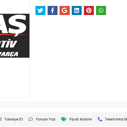
Tavsiye Et
Yorum Yaz
Fiyat Alarmı
Telefonla Si