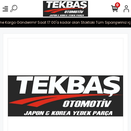
0
ine Kargo Gönderimi! Saat 17:00'a kadar olan Stoktaki Tüm Siparişleriniz iç