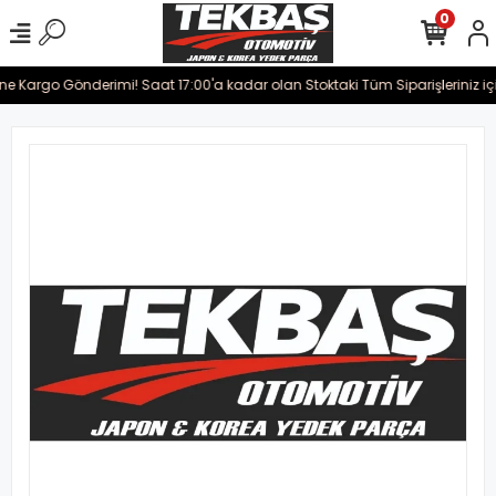
0
ine Kargo Gönderimi! Saat 17:00'a kadar olan Stoktaki Tüm Siparişleriniz iç