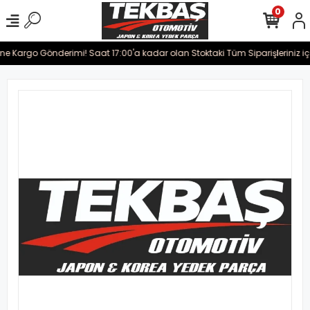
0
rine Kargo Gönderimi! Saat 17:00'a kadar olan Stoktaki Tüm Siparişleriniz i