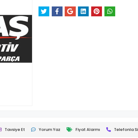
Tavsiye Et
Yorum Yaz
Fiyat Alarmı
Telefonla Si