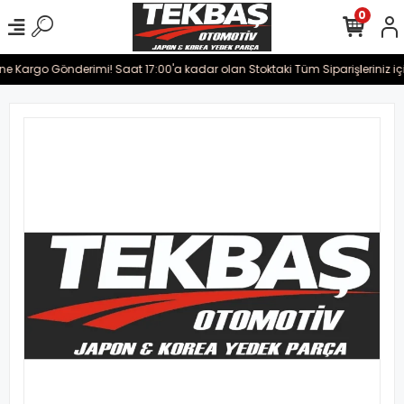
0
ine Kargo Gönderimi! Saat 17:00'a kadar olan Stoktaki Tüm Siparişleriniz iç