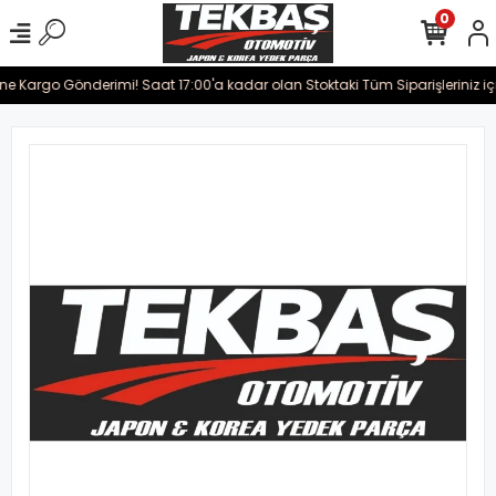
0
rine Kargo Gönderimi! Saat 17:00'a kadar olan Stoktaki Tüm Siparişleriniz i