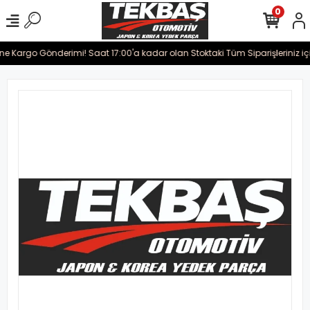
0
ine Kargo Gönderimi! Saat 17:00'a kadar olan Stoktaki Tüm Siparişleriniz iç