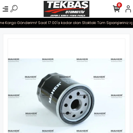
0
ine Kargo Gönderimi! Saat 17:00'a kadar olan Stoktaki Tüm Siparişleriniz iç