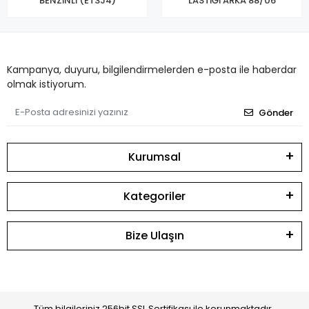
BENZİNLİ (ET3J4)
LASTİĞİ ARKA 88/06
Kampanya, duyuru, bilgilendirmelerden e-posta ile haberdar
olmak istiyorum.
Gönder
Kurumsal
Kategoriler
Bize Ulaşın
Tüm bilgileriniz 256bit SSL Sertifikası ile korunmaktadır.