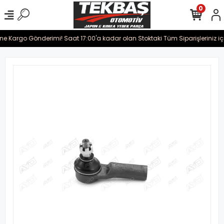
0
rine Kargo Gönderimi! Saat 17:00'a kadar olan Stoktaki Tüm Siparişleriniz i