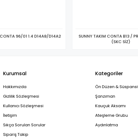
CİVİC TAKIM CONTA 96/01 1.4 D14A8/D14A2
SUNNY TAKIM CONTA B13 / PR
(SKC SİZ)
Kurumsal
Kategoriler
Hakkımızda
Ön Düzen & Süspans
Gizlilik Sözleşmesi
Şanzıman
Kullanıcı Sözleşmesi
Kauçuk Aksamı
İletişim
Ateşleme Grubu
Sıkça Sorulan Sorular
Aydınlatma
Sipariş Takip