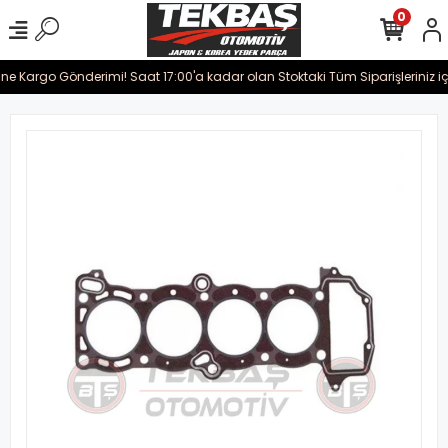
0
rine Kargo Gönderimi! Saat 17:00'a kadar olan Stoktaki Tüm Siparişleriniz i