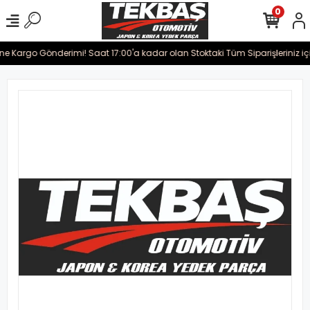
0
ine Kargo Gönderimi! Saat 17:00'a kadar olan Stoktaki Tüm Siparişleriniz iç