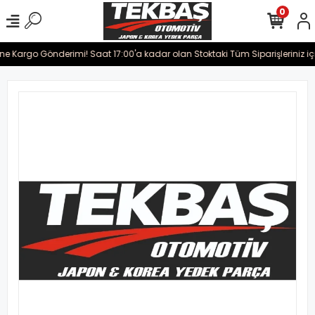
0
ine Kargo Gönderimi! Saat 17:00'a kadar olan Stoktaki Tüm Siparişleriniz iç