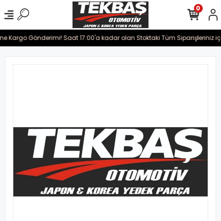
0
rine Kargo Gönderimi! Saat 17:00'a kadar olan Stoktaki Tüm Siparişleriniz i