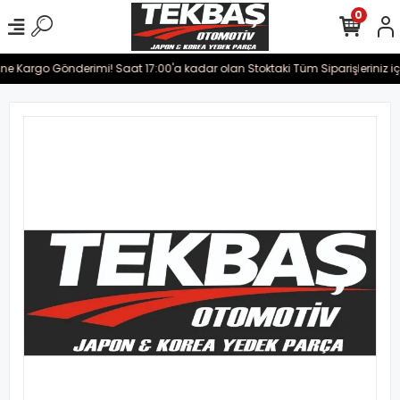
0
rine Kargo Gönderimi! Saat 17:00'a kadar olan Stoktaki Tüm Siparişleriniz i