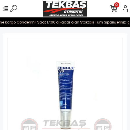
0
rine Kargo Gönderimi! Saat 17:00'a kadar olan Stoktaki Tüm Siparişleriniz i