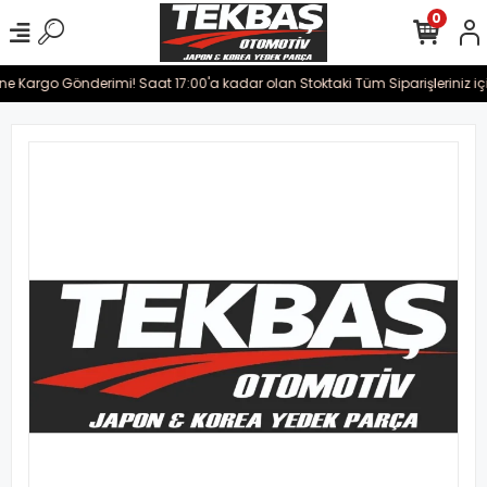
0
ine Kargo Gönderimi! Saat 17:00'a kadar olan Stoktaki Tüm Siparişleriniz iç