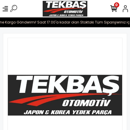
0
ine Kargo Gönderimi! Saat 17:00'a kadar olan Stoktaki Tüm Siparişleriniz iç