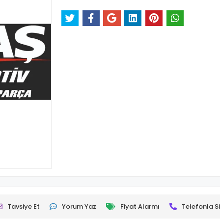
Tavsiye Et
Yorum Yaz
Fiyat Alarmı
Telefonla Si