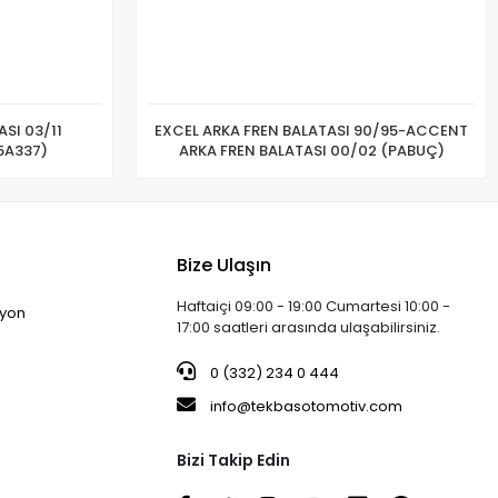
SI 03/11
EXCEL ARKA FREN BALATASI 90/95-ACCENT
/11 (4605A337)
ARKA FREN BALATASI 00/02 (PABUÇ)
Bize Ulaşın
Haftaiçi 09:00 - 19:00 Cumartesi 10:00 -
iyon
17:00 saatleri arasında ulaşabilirsiniz.
0 (332) 234 0 444
info@tekbasotomotiv.com
Bizi Takip Edin