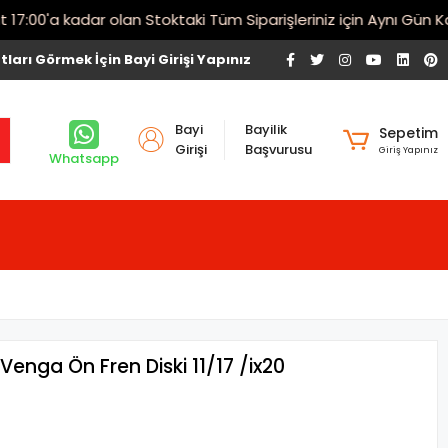
00'a kadar olan Stoktaki Tüm Siparişleriniz için Aynı Gün Karg
tları Görmek İçin Bayi Girişi Yapınız
Bayi
Bayilik
Sepetim
Girişi
Başvurusu
Giriş Yapınız
Whatsapp
Venga Ön Fren Diski 11/17 /ix20