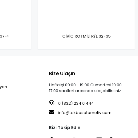
 97->
CİVİC ROTMİLİ R/L 92-95
Bize Ulaşın
Haftaiçi 09:00 - 19:00 Cumartesi 10:00 -
iyon
17:00 saatleri arasında ulaşabilirsiniz.
0 (332) 234 0 444
info@tekbasotomotiv.com
Bizi Takip Edin