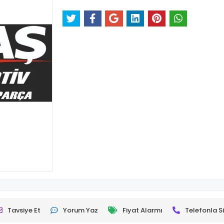
Tavsiye Et
Yorum Yaz
Fiyat Alarmı
Telefonla Si