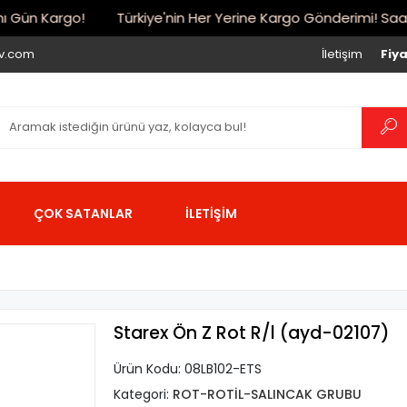
Gün Kargo!
Türkiye'nin Her Yerine Kargo Gönderimi! Saat 17:
iv.com
İletişim
Fiya
ÇOK SATANLAR
İLETİŞİM
Starex Ön Z Rot R/l (ayd-02107)
Ürün Kodu:
08LB102-ETS
Kategori:
ROT-ROTİL-SALINCAK GRUBU