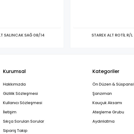
LT SALINCAK SAĞ 08/14
STAREX ALT ROTİL R/L
Kurumsal
Kategoriler
Hakkımızda
Ön Düzen & Süspans
Gizlilik Sözleşmesi
Şanzıman
Kullanıcı Sözleşmesi
Kauçuk Aksamı
İletişim
Ateşleme Grubu
Sıkça Sorulan Sorular
Aydınlatma
Sipariş Takip