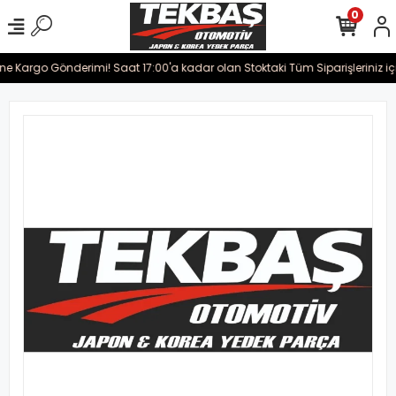
0
ine Kargo Gönderimi! Saat 17:00'a kadar olan Stoktaki Tüm Siparişleriniz iç