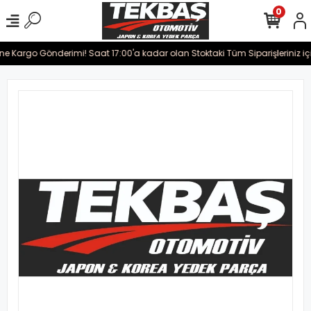
0
rine Kargo Gönderimi! Saat 17:00'a kadar olan Stoktaki Tüm Siparişleriniz i