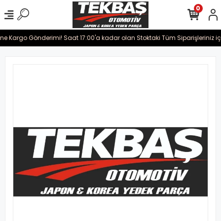
0
rine Kargo Gönderimi! Saat 17:00'a kadar olan Stoktaki Tüm Siparişleriniz i