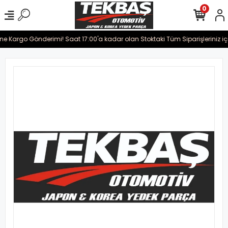
0
ine Kargo Gönderimi! Saat 17:00'a kadar olan Stoktaki Tüm Siparişleriniz iç