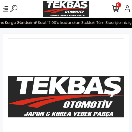
0
ine Kargo Gönderimi! Saat 17:00'a kadar olan Stoktaki Tüm Siparişleriniz iç