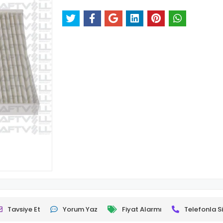
Tavsiye Et
Yorum Yaz
Fiyat Alarmı
Telefonla Si