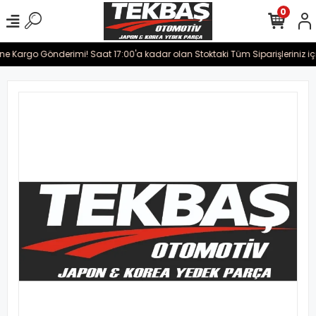
0
rine Kargo Gönderimi! Saat 17:00'a kadar olan Stoktaki Tüm Siparişleriniz i