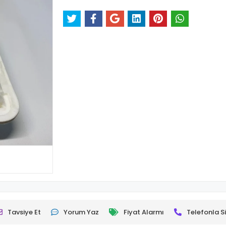
Tavsiye Et
Yorum Yaz
Fiyat Alarmı
Telefonla Si