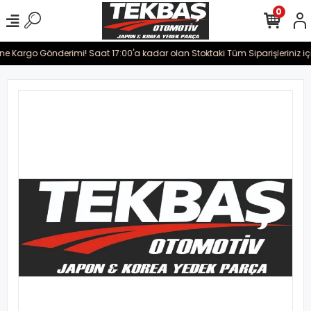
0
ine Kargo Gönderimi! Saat 17:00'a kadar olan Stoktaki Tüm Siparişleriniz iç